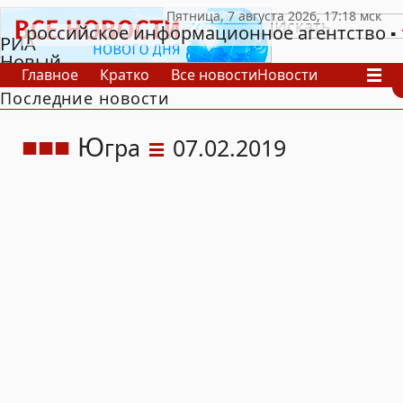
российское информационное агентство
РИА
Новый
Главное
Кратко
Все новости
Новости
День
Последние новости
В России
В мире
Видео
Спецпроекты
Проекты
Архив
Ю
гра
07.02.2019