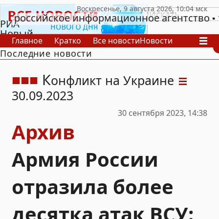
российское информационное агентство
РИА
Новый
Главное
Кратко
Все новости
Новости
День
Последние новости
В России
В мире
Видео
Спецпроекты
Проекты
Архив
К
онфликт на Украине
30.09.2023
30 сентября 2023, 14:38
Архив
Армия России
отразила более
десятка атак ВСУ: