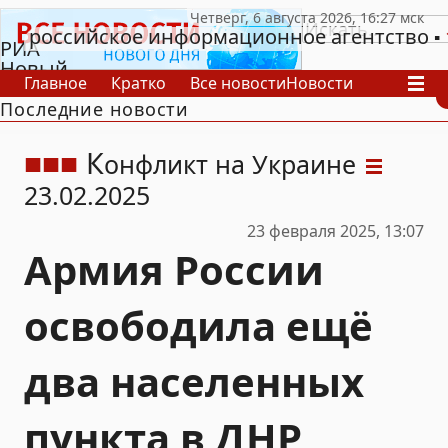
российское информационное агентство
РИА
Новый
Главное
Кратко
Все новости
Новости
День
Последние новости
В России
В мире
Видео
Спецпроекты
Проекты
Архив
К
онфликт на Украине
23.02.2025
23 февраля 2025, 13:07
Армия России
освободила ещё
два населенных
пункта в ДНР