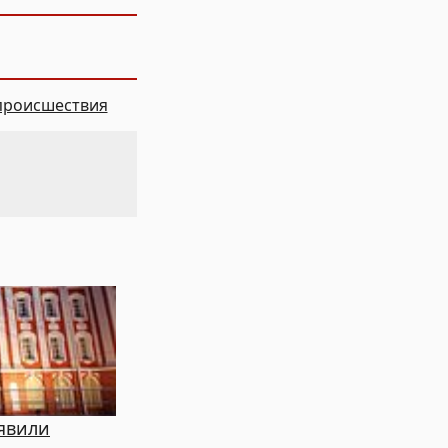
происшествия
явили