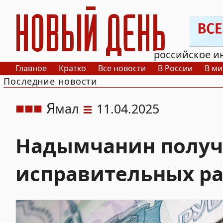
РИА Новый День
российское и
Главное
Кратко
Все новости
В России
В ми
Последние новости
Я
мал
11.04.2025
Надымчанин получ
исправительных ра