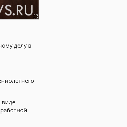
ному делу в
еннолетнего
 виде
аработной