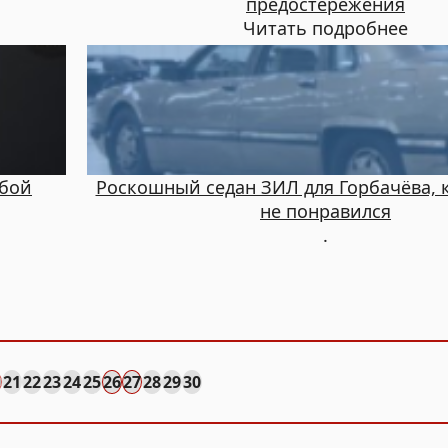
предостережения
Читать подробнее
сбой
Роскошный седан ЗИЛ для Горбачёва, 
не понравился
.
0
21
22
23
24
25
26
27
28
29
30