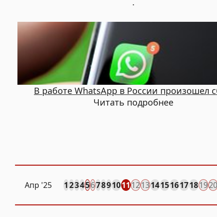
.
В работе WhatsApp в России произошел 
Читать подробнее
Апр
'25
1
2
3
4
5
6
7
8
9
10
11
12
13
14
15
16
17
18
19
2