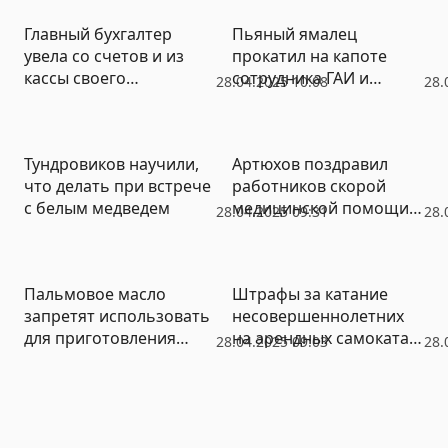
сервисов
Главный бухгалтер
Пьяный ямалец
увела со счетов и из
прокатил на капоте
кассы своего
сотрудника ГАИ и
28.04.2025 10:08
28.
предприятия 28 млн
теперь может сесть на
рублей
10 лет
Тундровиков научили,
Артюхов поздравил
что делать при встрече
работников скорой
с белым медведем
медицинской помощи с
28.04.2025 09:31
28.
профессиональным
праздником
Пальмовое масло
Штрафы за катание
запретят использовать
несовершеннолетних
для приготовления
на арендных самокатах
28.04.2025 09:03
28.
школьных обедов
выросли до 30 тысяч
рублей