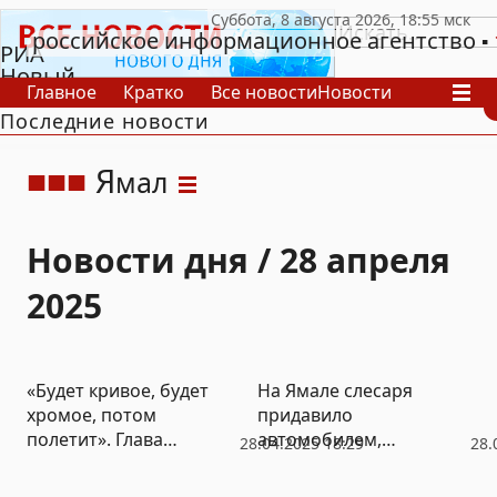
российское информационное агентство
РИА
Новый
Главное
Кратко
Все новости
Новости
День
Последние новости
В России
В мире
Видео
Спецпроекты
Проекты
Архив
Я
мал
Новости дня / 28 апреля
2025
«Будет кривое, будет
На Ямале слесаря
хромое, потом
придавило
полетит». Глава
автомобилем,
28.04.2025 18:29
28.
комитета ГД по ИТ о
слетевшим с домкрата
будущем электронных