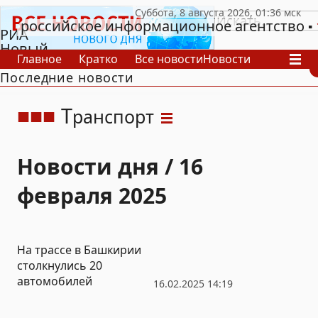
российское информационное агентство
РИА
Новый
Главное
Кратко
Все новости
Новости
День
Последние новости
В России
В мире
Видео
Спецпроекты
Проекты
Архив
Т
ранспорт
Новости дня / 16
февраля 2025
На трассе в Башкирии
столкнулись 20
автомобилей
16.02.2025 14:19