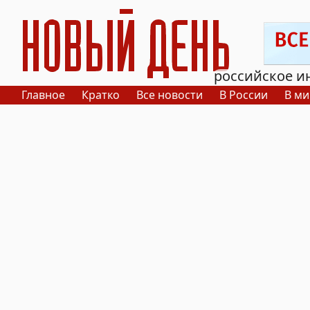
РИА Новый День
российское и
Главное
Кратко
Все новости
В России
В ми