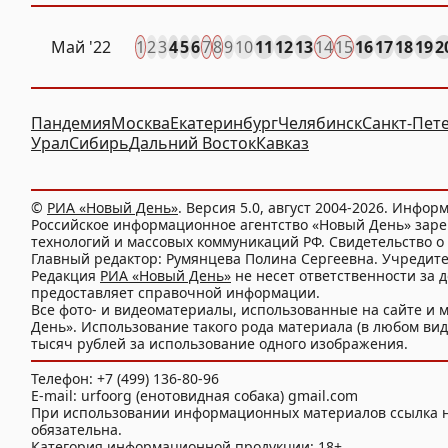
Май '22
1
2
3
4
5
6
7
8
9
10
11
12
13
14
15
16
17
18
19
2
Пандемия
Москва
Екатеринбург
Челябинск
Санкт-Пет
Урал
Сибирь
Дальний Восток
Кавказ
©
РИА «Новый День»
. Версия 5.0, август 2004-2026. Инфор
Российское информационное агентство «Новый День» заре
технологий и массовых коммуникаций РФ. Свидетельство о 
Главный редактор: Румянцева Полина Сергеевна. Учредит
Редакция
РИА «Новый День»
не несет ответственности за 
предоставляет справочной информации.
Все фото- и видеоматериалы, использованные на сайте 
День». Использование такого рода материала (в любом виде
тысяч рублей за использование одного изображения.
Телефон: +7 (499) 136-80-96
E-mail: urfoorg (енотовидная собака) gmail.com
При использовании информационных материалов ссылка 
обязательна.
Категория информационной продукции: 18+