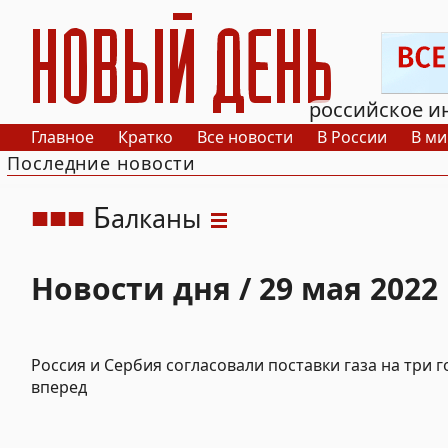
РИА Новый День
российское и
Главное
Кратко
Все новости
В России
В ми
Последние новости
Б
алканы
Новости дня / 29 мая 2022
Россия и Сербия согласовали поставки газа на три г
вперед