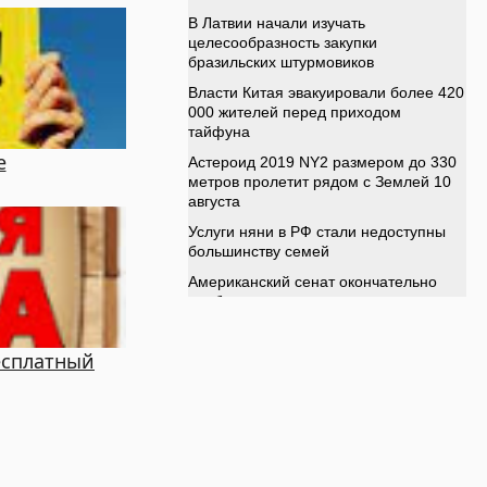
е
есплатный