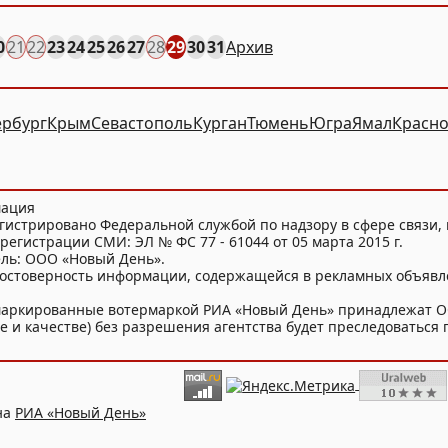
0
21
22
23
24
25
26
27
28
29
30
31
Архив
ербург
Крым
Севастополь
Курган
Тюмень
Югра
Ямал
Красно
мация
гистрировано Федеральной службой по надзору в сфере связи
регистрации СМИ: ЭЛ № ФС 77 - 61044 от 05 марта 2015 г.
ель: ООО «Новый День».
достоверность информации, содержащейся в рекламных объявл
и маркированные вотермаркой РИА «Новый День» принадлежат 
 и качестве) без разрешения агентства будет преследоваться п
на
РИА «Новый День»