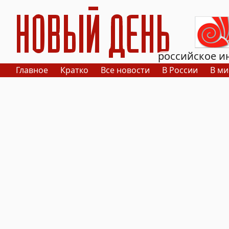
РИА Новый День
российское и
Главное
Кратко
Все новости
В России
В ми