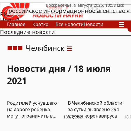
российское информационное агентство
РИА
Новый
Главное
Кратко
Все новости
Новости
День
Последние новости
В России
В мире
Видео
Спецпроекты
Проекты
Архив
Ч
елябинск
Новости дня / 18 июля
2021
Родителей уснувшего
В Челябинской области
на дороге ребенка
за сутки выявлено 294
могут ограничить в
случая коронавируса
18.07.2021 11:51
18.
правах