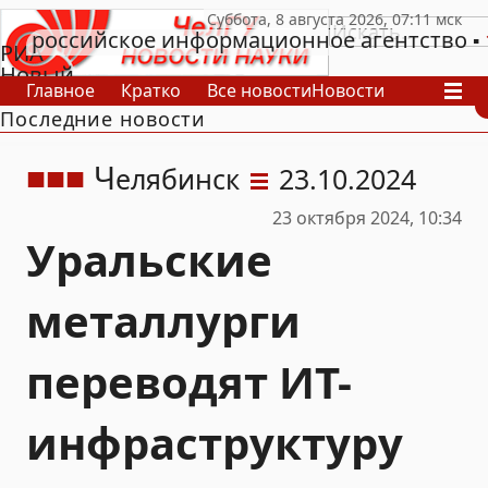
российское информационное агентство
РИА
Новый
Главное
Кратко
Все новости
Новости
День
Последние новости
В России
В мире
Видео
Спецпроекты
Проекты
Архив
Ч
елябинск
23.10.2024
23 октября 2024, 10:34
Уральские
металлурги
переводят ИТ-
инфраструктуру