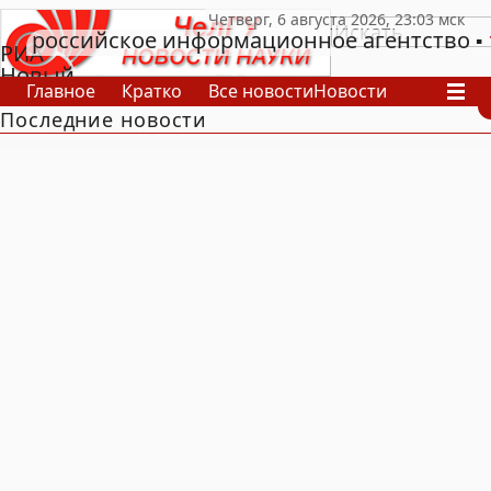
российское информационное агентство
РИА
Новый
Главное
Кратко
Все новости
Новости
День
Последние новости
В России
В мире
Видео
Спецпроекты
Проекты
Архив