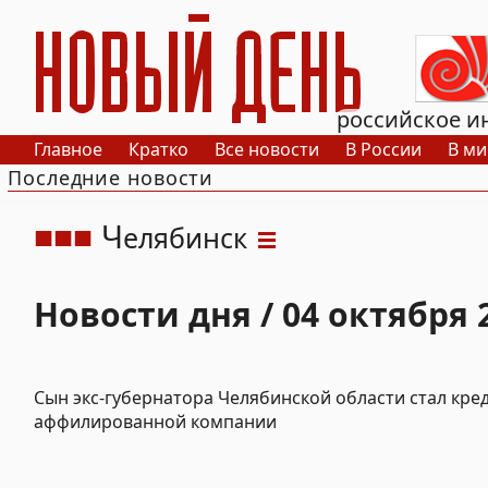
РИА Новый День
российское и
Главное
Кратко
Все новости
В России
В ми
Последние новости
Ч
елябинск
Новости дня / 04 октября 
Сын экс-губернатора Челябинской области стал кр
аффилированной компании