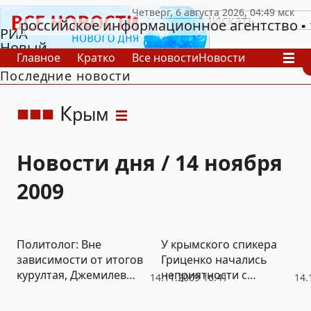
российское информационное агентство
РИА
Новый
Главное
Кратко
Все новости
Новости
День
Последние новости
В России
В мире
Видео
Спецпроекты
Проекты
Архив
К
рым
Новости дня / 14 ноября
2009
Политолог: Вне
У крымского спикера
зависимости от итогов
Гриценко начались
курултая, Джемилев
неприятности с
14.11.2009 16:41
14.
останется
милицией из-за
неформальным
билбордов