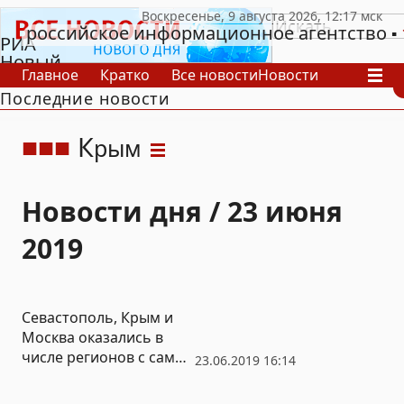
российское информационное агентство
РИА
Новый
Главное
Кратко
Все новости
Новости
День
Последние новости
В России
В мире
Видео
Спецпроекты
Проекты
Архив
К
рым
Новости дня / 23 июня
2019
Севастополь, Крым и
Москва оказались в
числе регионов с самой
23.06.2019 16:14
недоступной ипотекой