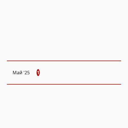
Май '25
1