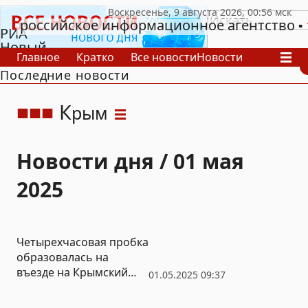
российское информационное агентство
РИА
Новый
Главное
Кратко
Все новости
Новости
День
Последние новости
В России
В мире
Видео
Спецпроекты
Проекты
Архив
К
рым
Новости дня / 01 мая
2025
Четырехчасовая пробка
образовалась на
въезде на Крымский
01.05.2025 09:37
мост