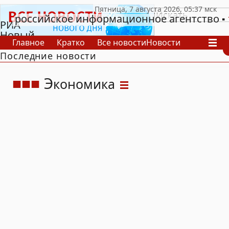
российское информационное агентство
РИА
Новый
Главное
Кратко
Все новости
Новости
День
Последние новости
В России
В мире
Видео
Спецпроекты
Проекты
Архив
Э
кономика