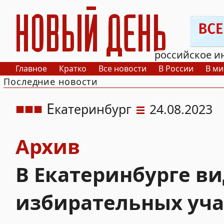
РИА Новый День
российское и
Главное
Кратко
Все новости
В России
В ми
Последние новости
Е
катеринбург
24.08.2023
Архив
В Екатеринбурге ви
избирательных уча