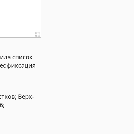
ила список
идеофиксация
тков; Верх-
6;