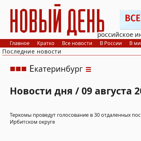
РИА Новый День
российское и
Главное
Кратко
Все новости
В России
В ми
Последние новости
Е
катеринбург
Новости дня / 09 августа 2
Теркомы проведут голосование в 30 отдаленных пос
Ирбитском округе