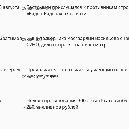
 августа
Бастрыкин прислушался к противникам стро
09.08.2023 15:15
«Баден-Бадена» в Сысерти
обратимов
Сына полковника Росгвардии Васильева сно
09.08.2023 14:04
СИЗО, дело отправят на пересмотр
тлегерам,
Продолжительность жизни у женщин на шес
чем у мужчин
09.08.2023 12:59
 о
Неделя празднования 300-летия Екатеринбу
250 миллионов рублей
09.08.2023 12:43