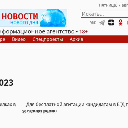
нформационное агентство
18+
ре
Видео
Спецпроекты
Архив
023
елках в
Для бесплатной агитации кандидатам в ЕГД
только радио
09.08.2023 15:25