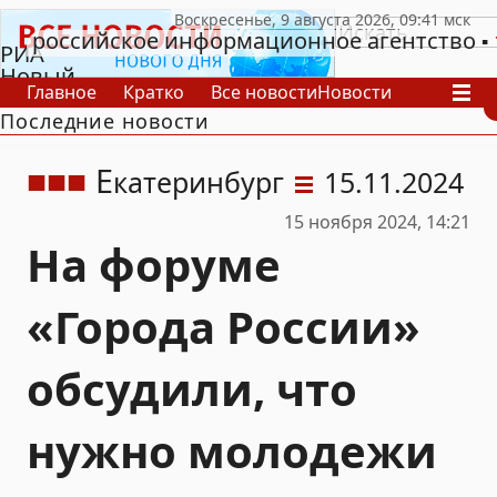
российское информационное агентство
РИА
Новый
Главное
Кратко
Все новости
Новости
День
Последние новости
В России
В мире
Видео
Спецпроекты
Проекты
Архив
Е
катеринбург
15.11.2024
15 ноября 2024, 14:21
На форуме
«Города России»
обсудили, что
нужно молодежи