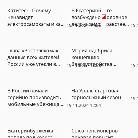
Фото
Катитесь. Почему
В Екатеринбурге
ненавидят
возбуждено уголовное
электросамокаты и как
дело о самоуправстве
19.11.2024 14:26
19.
сделать улицы снова
из-за выселения семьи
безопасными для
из единственного
пешеходов
жилья
Глава «Ростелекома»:
Мэрия одобрила
данные всех жителей
концепцию
России уже утекли в
благоустройства
19.11.2024 12:58
19.
Интернет
Березовой рощи в
Академическом (ФОТО)
В России начали
На Урале стартовал
серийно производить
горнолыжный сезон
19.
мобильные убежища,
19.11.2024 12:04
защищающие от
ядерного излучения и
радиации
Екатеринбурженка
Союз пенсионеров
попала под колеса
призвал повысить