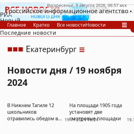
российское информационное агентство
РИА
Новый
Главное
Кратко
Все новости
Новости
День
Последние новости
В России
В мире
Видео
Спецпроекты
Проекты
Архив
Е
катеринбург
Новости дня / 19 ноября
2024
В Нижнем Тагиле 12
На площади 1905 года
школьников
установят две
отравились обедом в
смотровые площадки
19.11.2024 16:24
19.
столовой