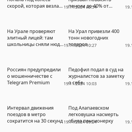
скорой, которая везла
пенсии до 40% от
19.11.2024 10:54
19.
тяжелого пациента
средней зарплаты
На Урале проверяют
На Урал привезли 400
элитный лицей: там
тонн новогодних
школьницы сняли нюдс-
товаров
19.11.2024 10:27
19.
видео с
одноклассницей,
угрожая ей расправой
Россиян предупредили
Педофил подал в суд на
о мошенничестве с
журналистов за заметку
Telegram Premium
о себе
19.11.2024 10:03
19.
Интервал движения
Под Алапаевском
поездов в метро
легковушка насмерть
сократится на 30 секунд
сбила пенсионерку
19.11.2024 09:24
19.