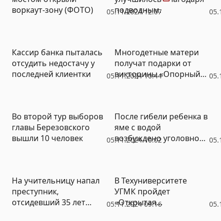
воркаут-зону (ФОТО)
подводным
05.11.2024 12:07
05.
велосипедам (ФОТО)
Кассир банка пыталась
Многодетные матери
отсудить недостачу у
получат подарки от
последней клиентки
викторины «Опорный
05.11.2024 10:44
05.
край»
Во второй тур выборов
После гибели ребенка в
главы Березовского
яме с водой
вышли 10 человек
возбуждено уголовное
05.11.2024 10:02
05.
дело
На учительницу напал
В Техуниверситете
преступник,
УГМК пройдет
отсидевший 35 лет
«Открытая
05.11.2024 09:16
05.
(ФОТО)
лабораторная»