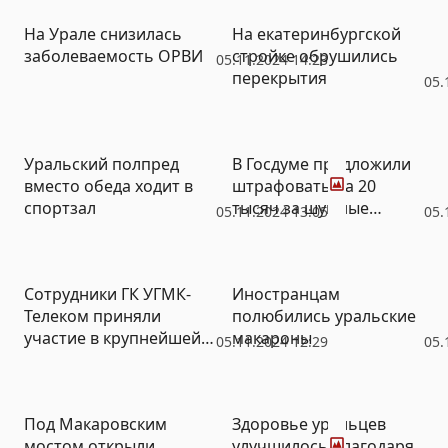
полигон
На Урале снизилась
На екатеринбургской
заболеваемость ОРВИ
стройке обрушились
05.11.2024 14:23
перекрытия
05.
Фото
Уральский полпред
В Госдуме предложили
вместо обеда ходит в
штрафовать на 20
спортзал
тысяч за шумные
05.11.2024 13:05
05.
автомобили
Сотрудники ГК УГМК-
Иностранцам
Телеком приняли
полюбились уральские
участие в крупнейшей
макароны
05.11.2024 12:29
05.
международной
выставке «Дорога 2024»
Фото
Под Макаровским
Здоровье уральцев
мостом открыли
улучшилось благодаря