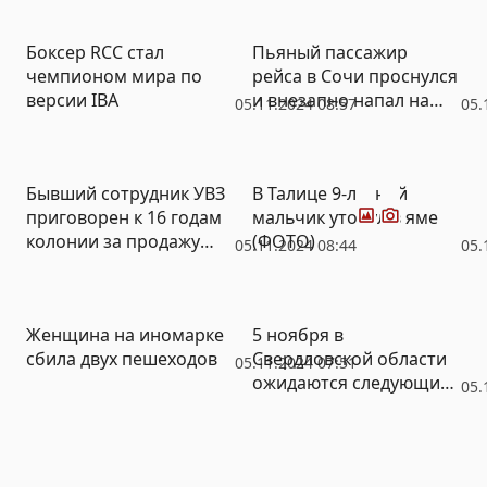
Боксер RCC стал
Пьяный пассажир
чемпионом мира по
рейса в Сочи проснулся
версии IBA
и внезапно напал на
05.11.2024 08:57
05.
соседа
Фото
Видео
Бывший сотрудник УВЗ
В Талице 9-летний
приговорен к 16 годам
мальчик утонул в яме
колонии за продажу
(ФОТО)
05.11.2024 08:44
05.
военных секретов
Украине (ФОТО, ВИДЕО)
Женщина на иномарке
5 ноября в
сбила двух пешеходов
Свердловской области
05.11.2024 07:51
ожидаются следующие
05.
события