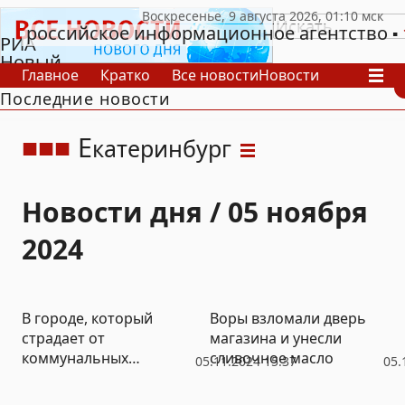
российское информационное агентство
РИА
Новый
Главное
Кратко
Все новости
Новости
День
Последние новости
В России
В мире
Видео
Спецпроекты
Проекты
Архив
Е
катеринбург
Новости дня / 05 ноября
2024
В городе, который
Воры взломали дверь
страдает от
магазина и унесли
коммунальных
сливочное масло
05.11.2024 15:37
05.
проблем, решили
построить мусорный