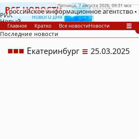
российское информационное агентство
РИА
Новый
Главное
Кратко
Все новости
Новости
День
Последние новости
В России
В мире
Видео
Спецпроекты
Проекты
Архив
Е
катеринбург
25.03.2025