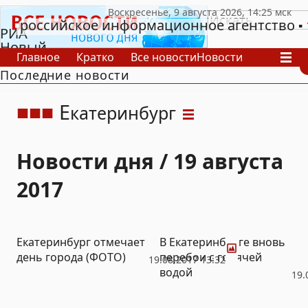
российское информационное агентство
РИА
Новый
Главное
Кратко
Все новости
Новости
День
Последние новости
В России
В мире
Видео
Спецпроекты
Проекты
Архив
Е
катеринбург
Новости дня / 19 августа
2017
Фото
Екатеринбург отмечает
В Екатеринбурге вновь
день города (ФОТО)
перебои с горячей
19.08.2017 13:32
водой
19.