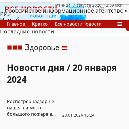
российское информационное агентство
РИА
Новый
Главное
Кратко
Все новости
Новости
День
Последние новости
В России
В мире
Видео
Спецпроекты
Проекты
Архив
З
доровье
Новости дня / 20 января
2024
Роспотребнадзор не
нашел на месте
большого пожара в
20.01.2024 10:24
Челябинске ничего
значительного