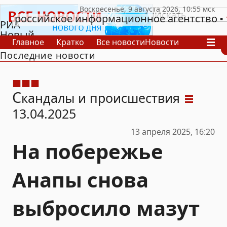
российское информационное агентство
РИА
Новый
Главное
Кратко
Все новости
Новости
День
Последние новости
В России
В мире
Видео
Спецпроекты
Проекты
Архив
С
кандалы и происшествия
13.04.2025
13 апреля 2025, 16:20
На побережье
Анапы снова
выбросило мазут