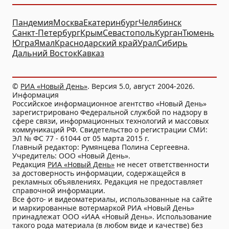
Пандемия
Москва
Екатеринбург
Челябинск
Санкт-Петербург
Крым
Севастополь
Курган
Тюмень
Югра
Ямал
Краснодарский край
Урал
Сибирь
Дальний Восток
Кавказ
©
РИА «Новый День»
. Версия 5.0, август 2004-2026.
Информация
Российское информационное агентство «Новый День»
зарегистрировано Федеральной службой по надзору в
сфере связи, информационных технологий и массовых
коммуникаций РФ. Свидетельство о регистрации СМИ:
ЭЛ № ФС 77 - 61044 от 05 марта 2015 г.
Главный редактор: Румянцева Полина Сергеевна.
Учредитель: ООО «Новый День».
Редакция
РИА «Новый День»
не несет ответственности
за достоверность информации, содержащейся в
рекламных объявлениях. Редакция не предоставляет
справочной информации.
Все фото- и видеоматериалы, использованные на сайте
и маркированные вотермаркой РИА «Новый День»
принадлежат ООО «ИАА «Новый День». Использование
такого рода материала (в любом виде и качестве) без