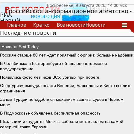
российское информационное агентство
РИА
Новый
Главное
Кратко
Все новости
Новости
День
Последние новости
В России
В мире
Видео
Спецпроекты
Проекты
Архив