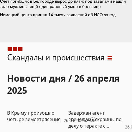
С
кандалы и происшествия
Новости дня / 26 апреля
2025
В Крыму произошло
Задержан агент
четыре землетрясения
спецслужб Украины по
26.04.2025 20:36
делу о теракте с
26.