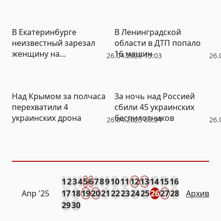
гибелью генерала
Генштаба ВС РФ
В Екатеринбурге
В Ленинградской
неизвестный зарезал
области в ДТП попало
женщину на
16 машин
26.04.2025 15:03
26.
железнодорожной
станции
Над Крымом за полчаса
За ночь над Россией
перехватили 4
сбили 45 украинских
украинских дрона
беспилотников
26.04.2025 08:24
26.
1
2
3
4
5
6
7
8
9
10
11
12
13
14
15
16
Апр
'25
17
18
19
20
21
22
23
24
25
26
27
28
Архив
29
30