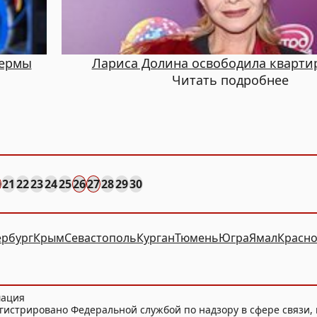
фермы
Лариса Долина освободила кварти
Читать подробнее
0
21
22
23
24
25
26
27
28
29
30
ербург
Крым
Севастополь
Курган
Тюмень
Югра
Ямал
Красно
мация
гистрировано Федеральной службой по надзору в сфере связи