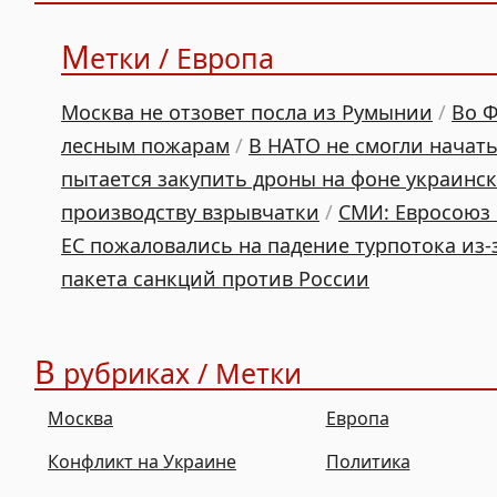
М
етки / Европа
Москва не отзовет посла из Румынии
/
Во Ф
лесным пожарам
/
В НАТО не смогли начать
пытается закупить дроны на фоне украинск
производству взрывчатки
/
СМИ: Евросоюз 
ЕС пожаловались на падение турпотока из
пакета санкций против России
В
рубриках / Метки
Москва
Европа
Конфликт на Украине
Политика