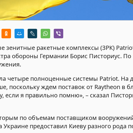
е зенитные ракетные комплексы (ЗРК) Patrio
ра обороны Германии Борис Писториус. По 
ужения.
ила четыре полноценные системы Patriot. На
е, поскольку ждем поставок от Raytheon в 
у, если я правильно помню», – сказал Пистор
вторым по объемам поставщиком вооружений
а Украине предоставил Киеву разного рода 