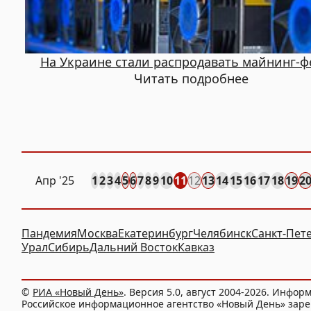
На Украине стали распродавать майнинг-
Читать подробнее
Апр
'25
1
2
3
4
5
6
7
8
9
10
11
12
13
14
15
16
17
18
19
2
Пандемия
Москва
Екатеринбург
Челябинск
Санкт-Пет
Урал
Сибирь
Дальний Восток
Кавказ
©
РИА «Новый День»
. Версия 5.0, август 2004-2026. Инфор
Российское информационное агентство «Новый День» заре