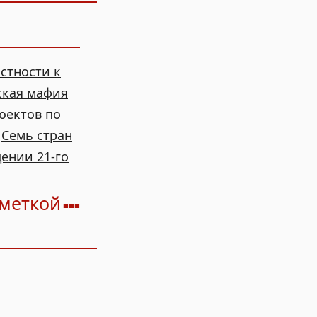
стности к
ская мафия
оектов по
/
Семь стран
дении 21-го
 меткой