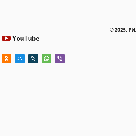
© 2025, Р
Y
T
ou
ube