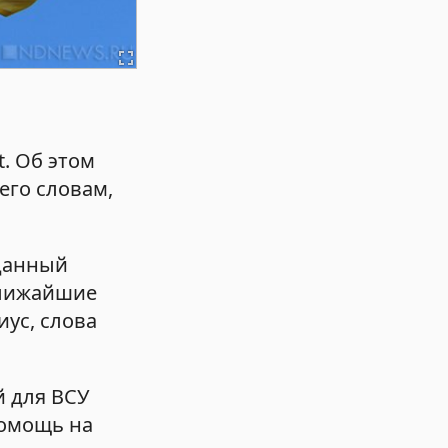
t. Об этом
его словам,
 данный
ближайшие
иус, слова
 для ВСУ
помощь на