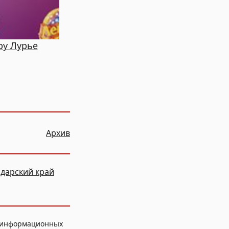
ру Лурье
Архив
дарский край
, информационных