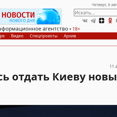
нформационное агентство
18+
ре
Видео
Спецпроекты
Архив
11 
сь отдать Киеву нов