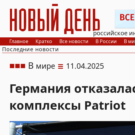
РИА Новый День
российское и
Главное
Кратко
Все новости
В России
В ми
Последние новости
В
мире
11.04.2025
Германия отказала
комплексы Patriot