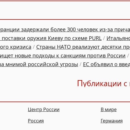
ранции задержали более 300 человек из-за прича
 поставки оружия Киеву по схеме PURL
/
Итальян
ого кризиса
/
Страны НАТО реализуют десятки пр
ищет новые подходы к санкциям против России
-за мнимой российской угрозы
/
ЕС объявил о вве
П
убликации с
Центр России
В мире
Россия
Германия