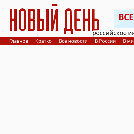
РИА Новый День
российское и
Главное
Кратко
Все новости
В России
В ми