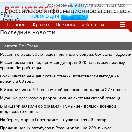
российское информационное агентство
РИА
Новый
Главное
Кратко
Все новости
Новости
День
Последние новости
В России
В мире
Видео
Спецпроекты
Проекты
Архив