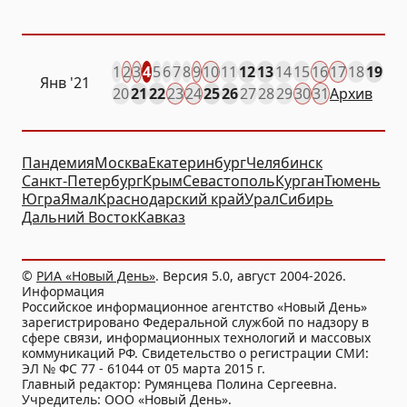
1
2
3
4
5
6
7
8
9
10
11
12
13
14
15
16
17
18
19
Янв
'21
20
21
22
23
24
25
26
27
28
29
30
31
Архив
Пандемия
Москва
Екатеринбург
Челябинск
Санкт-Петербург
Крым
Севастополь
Курган
Тюмень
Югра
Ямал
Краснодарский край
Урал
Сибирь
Дальний Восток
Кавказ
©
РИА «Новый День»
. Версия 5.0, август 2004-2026.
Информация
Российское информационное агентство «Новый День»
зарегистрировано Федеральной службой по надзору в
сфере связи, информационных технологий и массовых
коммуникаций РФ. Свидетельство о регистрации СМИ:
ЭЛ № ФС 77 - 61044 от 05 марта 2015 г.
Главный редактор: Румянцева Полина Сергеевна.
Учредитель: ООО «Новый День».