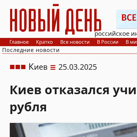
РИА Новый День
российское и
Главное
Кратко
Все новости
В России
В ми
Последние новости
К
иев
25.03.2025
Киев отказался учи
рубля