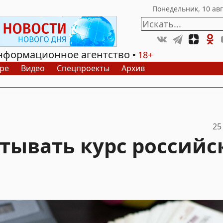
нформационное агентство
18+
ре
Видео
Спецпроекты
Архив
25
тывать курс российс