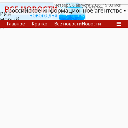
российское информационное агентство
РИА
Новый
Главное
Кратко
Все новости
Новости
День
В России
В мире
Видео
Спецпроекты
Проекты
Архив