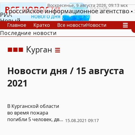
российское информационное агентство
РИА
Новый
Главное
Кратко
Все новости
Новости
День
Последние новости
В России
В мире
Видео
Спецпроекты
Проекты
Архив
К
урган
Новости дня / 15 августа
2021
В Курганской области
во время пожара
погибли 5 человек, двое
15.08.2021 09:17
из них – малолетние
дети