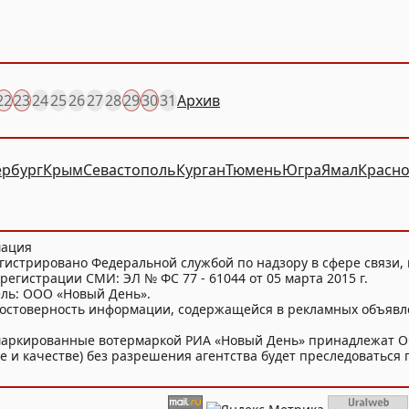
22
23
24
25
26
27
28
29
30
31
Архив
ербург
Крым
Севастополь
Курган
Тюмень
Югра
Ямал
Красно
мация
гистрировано Федеральной службой по надзору в сфере связи
регистрации СМИ: ЭЛ № ФС 77 - 61044 от 05 марта 2015 г.
ель: ООО «Новый День».
достоверность информации, содержащейся в рекламных объявл
и маркированные вотермаркой РИА «Новый День» принадлежат 
 и качестве) без разрешения агентства будет преследоваться п