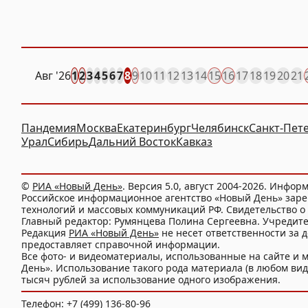
Авг
'26
1
2
3
4
5
6
7
8
9
10
11
12
13
14
15
16
17
18
19
20
21
Пандемия
Москва
Екатеринбург
Челябинск
Санкт-Пет
Урал
Сибирь
Дальний Восток
Кавказ
©
РИА «Новый День»
. Версия 5.0, август 2004-2026. Инфор
Российское информационное агентство «Новый День» заре
технологий и массовых коммуникаций РФ. Свидетельство о 
Главный редактор: Румянцева Полина Сергеевна. Учредит
Редакция
РИА «Новый День»
не несет ответственности за 
предоставляет справочной информации.
Все фото- и видеоматериалы, использованные на сайте 
День». Использование такого рода материала (в любом виде
тысяч рублей за использование одного изображения.
Телефон: +7 (499) 136-80-96