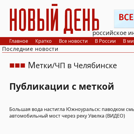
РИА Новый День
российское и
Главное
Кратко
Все новости
В России
В ми
Последние новости
М
етки
ЧП в Челябинске
Публикации с меткой
Большая вода настигла Южноуральск: паводком см
автомобильный мост через реку Увелка (ВИДЕО)