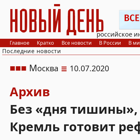
РИА Новый День
российское и
Главное
Кратко
Все новости
В России
В ми
Последние новости
М
осква
10.07.2020
Архив
Без «дня тишины», 
Кремль готовит ре