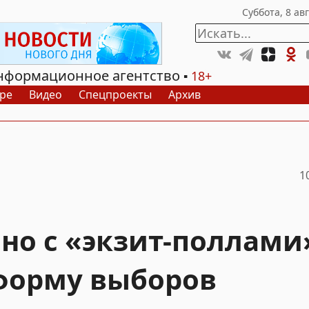
нформационное агентство
18+
ре
Видео
Спецпроекты
Архив
1
но с «экзит-поллами
форму выборов