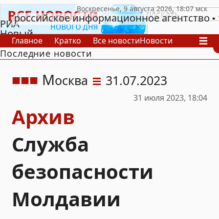
российское информационное агентство
РИА
Новый
Главное
Кратко
Все новости
Новости
День
Последние новости
В России
В мире
Видео
Спецпроекты
Проекты
Архив
М
осква
31.07.2023
31 июля 2023, 18:04
Архив
Служба
безопасности
Молдавии