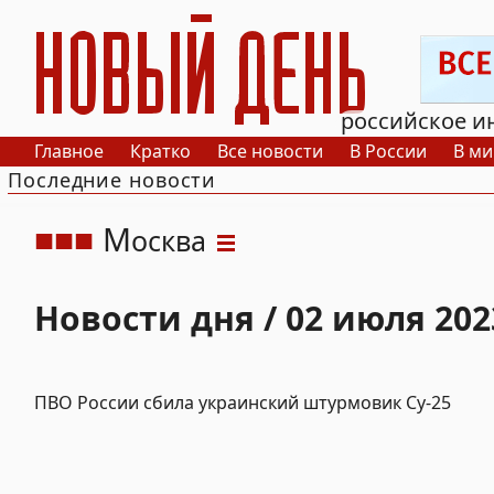
РИА Новый День
российское и
Главное
Кратко
Все новости
В России
В ми
Последние новости
М
осква
Новости дня / 02 июля 202
ПВО России сбила украинский штурмовик Су-25