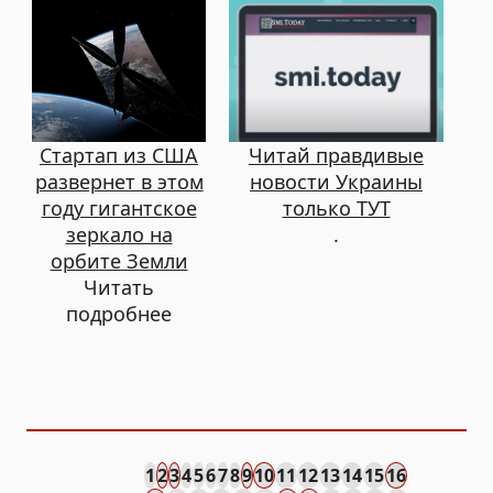
Стартап из США
Читай правдивые
развернет в этом
новости Украины
году гигантское
только ТУТ
зеркало на
.
орбите Земли
Читать
подробнее
1
2
3
4
5
6
7
8
9
10
11
12
13
14
15
16