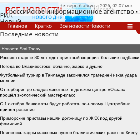
российское информационное агентство
РИА
Новый
Главное
Кратко
Все новости
Новости
День
Последние новости
В России
В мире
Видео
Спецпроекты
Проекты
Архив