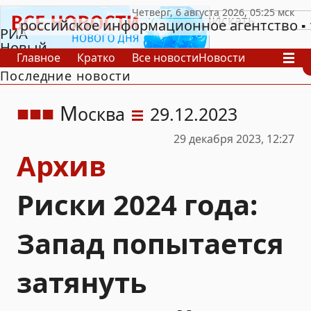
российское информационное агентство
РИА
Новый
Главное
Кратко
Все новости
Новости
День
Последние новости
В России
В мире
Видео
Спецпроекты
Проекты
Архив
М
осква
29.12.2023
29 декабря 2023, 12:27
Архив
Риски 2024 года:
Запад попытается
затянуть