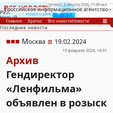
российское информационное агентство
РИА
Новый
Главное
Кратко
Все новости
Новости
День
Последние новости
В России
В мире
Видео
Спецпроекты
Проекты
Архив
М
осква
19.02.2024
19 февраля 2024, 16:41
Архив
Гендиректор
«Ленфильма»
объявлен в розыск