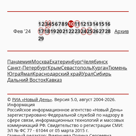
недели от РИА «Новый
День»
1
2
3
4
5
6
7
8
9
10
11
12
13
14
15
16
Фев
'24
17
18
19
20
21
22
23
24
25
26
27
28
Архив
29
Пандемия
Москва
Екатеринбург
Челябинск
Санкт-Петербург
Крым
Севастополь
Курган
Тюмень
Югра
Ямал
Краснодарский край
Урал
Сибирь
Дальний Восток
Кавказ
©
РИА «Новый День»
. Версия 5.0, август 2004-2026.
Информация
Российское информационное агентство «Новый День»
зарегистрировано Федеральной службой по надзору в
сфере связи, информационных технологий и массовых
коммуникаций РФ. Свидетельство о регистрации СМИ:
ЭЛ № ФС 77 - 61044 от 05 марта 2015 г.
Главный редактор: Румянцева Полина Сергеевна.