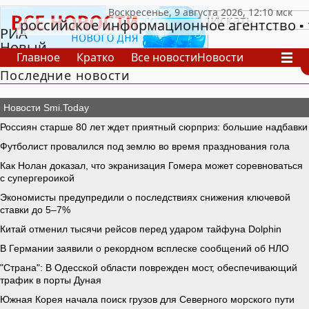
российское информационное агентство
РИА
Новый
Главное
Кратко
Все новости
Новости
День
Последние новости
В России
В мире
Видео
Спецпроекты
Проекты
Архив