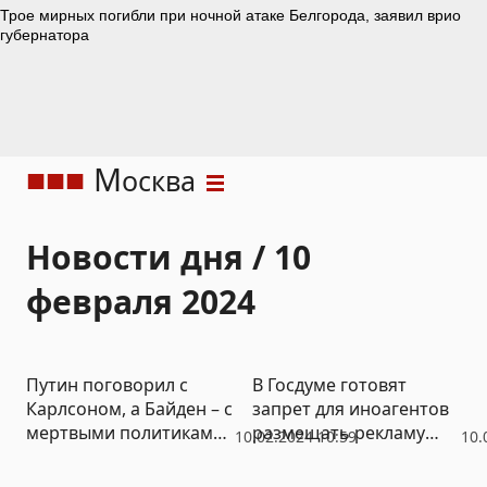
М
осква
Новости дня / 10
февраля 2024
Путин поговорил с
В Госдуме готовят
Карлсоном, а Байден – с
запрет для иноагентов
мертвыми политиками,
размещать рекламу
10.02.2024 10:59
10.
Киев уволил Залужного
бизнеса из РФ
– большие итоги