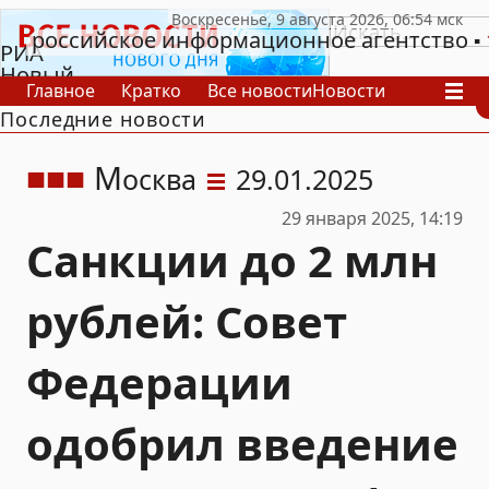
российское информационное агентство
РИА
Новый
Главное
Кратко
Все новости
Новости
День
Последние новости
В России
В мире
Видео
Спецпроекты
Проекты
Архив
М
осква
29.01.2025
29 января 2025, 14:19
Санкции до 2 млн
рублей: Совет
Федерации
одобрил введение