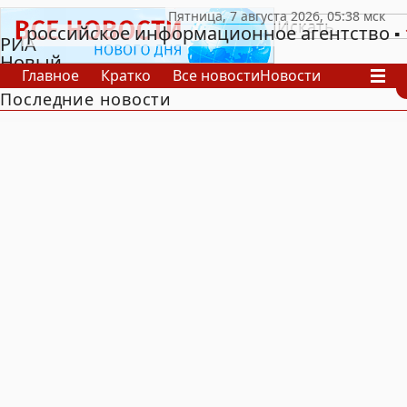
российское информационное агентство
РИА
Новый
Главное
Кратко
Все новости
Новости
День
Последние новости
В России
В мире
Видео
Спецпроекты
Проекты
Архив