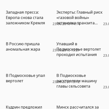
Москву (ФОТО)
Западная пресса:
Эксперты: Главный риск
Европа снова стала
«газовой войны»
заложником Кремля
остановка транзита
23.06.2010 14:14
23.
русской нефти
В Россию пришла
Упавший в
аномальная жара
Подмосковье вертолет
23.06.2010 13:27
проходил испытания
23.
В Подмосковье упал
В Подмосковье
вертолет
расстреляли машину
23.06.2010 13:12
главы сельсовета
23.
Кудрин предложил
Минск рассчитался за