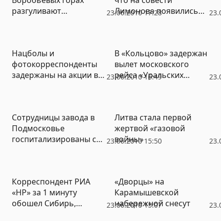
разгуливают
Лимонова появились
23.06.2010 17:28
23.
экзотические черепахи
человеческие жертвы
Нацболы и
В «Кольцово» задержан
фотокорреспонденты
вылет московского
задержаны на акции в
рейса «Уральских
23.06.2010 16:49
23.
защиту осужденного
авиалиний»
Мохнаткина в Москве
Сотрудницы завода в
Литва стала первой
Подмосковье
жертвой «газовой
госпитализированы с
войны»
23.06.2010 15:50
23.
ожогами после взрыва
Корреспондент РИА
«Дворцы» на
«НР» за 1 минуту
Карамышевской
обошел Сибирь,
набережной снесут
23.06.2010 15:07
23.
Камчатку и вернулся в