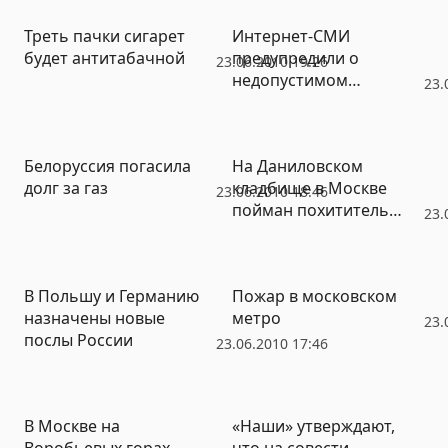
Треть пачки сигарет
Интернет-СМИ
будет антитабачной
предупредили о
23.06.2010 19:26
недопустимом
23.
экстремистском
комментарии его
читателя
Белоруссия погасила
На Даниловском
долг за газ
кладбище в Москве
23.06.2010 18:46
пойман похититель
23.
цветов
В Польшу и Германию
Пожар в московском
назначены новые
метро
23.
послы России
23.06.2010 17:46
В Москве на
«Наши» утверждают,
Воробьевых горах
что на совести