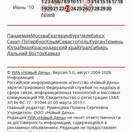
1
2
3
4
5
6
7
8
9
10
11
12
13
14
15
16
17
18
Июнь '10
19
20
21
22
23
24
25
26
27
28
29
30
Архив
Пандемия
Москва
Екатеринбург
Челябинск
Санкт-Петербург
Крым
Севастополь
Курган
Тюмень
Югра
Ямал
Краснодарский край
Урал
Сибирь
Дальний Восток
Кавказ
©
РИА «Новый День»
. Версия 5.0, август 2004-2026.
Информация
Российское информационное агентство «Новый День»
зарегистрировано Федеральной службой по надзору в
сфере связи, информационных технологий и массовых
коммуникаций РФ. Свидетельство о регистрации СМИ:
ЭЛ № ФС 77 - 61044 от 05 марта 2015 г.
Главный редактор: Румянцева Полина Сергеевна.
Учредитель: ООО «Новый День».
Редакция
РИА «Новый День»
не несет ответственности
за достоверность информации, содержащейся в
рекламных объявлениях. Редакция не предоставляет