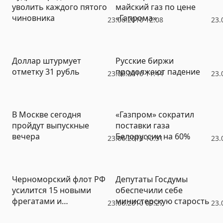
уволить каждого пятого
майский газ по цене
чиновника
«Гапрома»
23.06.2010 12:08
23.
Доллар штурмует
Русские биржи
отметку 31 рубль
продолжают падение
23.06.2010 11:44
23.
В Москве сегодня
«Газпром» сократил
пройдут выпускные
поставки газа
вечера
Белоруссии на 60%
23.06.2010 10:51
23.
Черноморский флот РФ
Депутаты Госдумы
усилится 15 новыми
обеспечили себе
фрегатами и
министерскую старость
23.06.2010 09:27
23.
подлодками