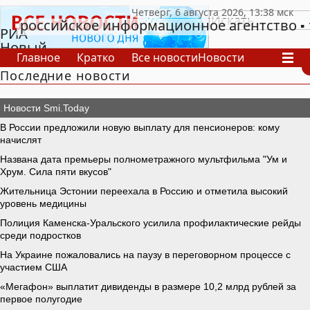
российское информационное агентство
РИА
Новый
Главное
Кратко
Все новости
Новости
День
Последние новости
В России
В мире
Видео
Спецпроекты
Проекты
Архив