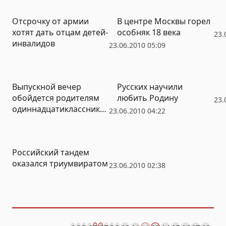
Отсрочку от армии
В центре Москвы горел
хотят дать отцам детей-
особняк 18 века
23.
инвалидов
23.06.2010 05:09
Выпускной вечер
Русских научили
обойдется родителям
любить Родину
23.
одиннадцатикласснико
23.06.2010 04:22
в в среднем в 23 тысячи
Российский тандем
оказался триумвиратом
23.06.2010 02:38