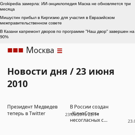
М
осква
Новости дня / 23 июня
2010
Президент Медведев
В России создан
теперь в Twitter
«КиноСоюз»
23.06.2010 22:14
несогласных с
23.
Михалковым