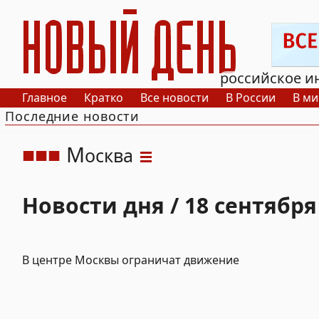
РИА Новый День
российское и
Главное
Кратко
Все новости
В России
В ми
Последние новости
М
осква
Новости дня / 18 сентября
В центре Москвы ограничат движение