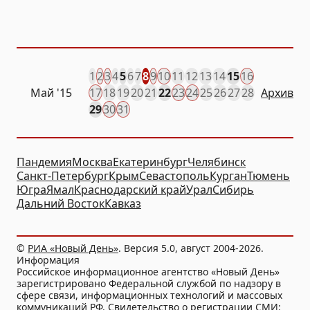
Хелависа и многое
другое (ФОТО, ВИДЕО)
1
2
3
4
5
6
7
8
9
10
11
12
13
14
15
16
Май '15
17
18
19
20
21
22
23
24
25
26
27
28
Архив
29
30
31
Пандемия
Москва
Екатеринбург
Челябинск
Санкт-Петербург
Крым
Севастополь
Курган
Тюмень
Югра
Ямал
Краснодарский край
Урал
Сибирь
Дальний Восток
Кавказ
©
РИА «Новый День»
. Версия 5.0, август 2004-2026.
Информация
Российское информационное агентство «Новый День»
зарегистрировано Федеральной службой по надзору в
сфере связи, информационных технологий и массовых
коммуникаций РФ. Свидетельство о регистрации СМИ: