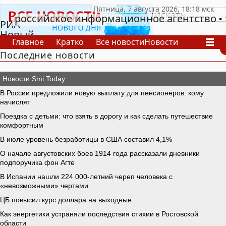
российское информационное агентство
РИА
Новый
Главное
Кратко
Все новости
Новости
День
Последние новости
В России
В мире
Видео
Спецпроекты
Проекты
Архив