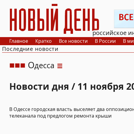
РИА Новый День
российское и
Главное
Кратко
Все новости
В России
В ми
Последние новости
О
десса
Новости дня / 11 ноября 2
В Одессе городская власть выселяет два оппозицио
телеканала под предлогом ремонта крыши