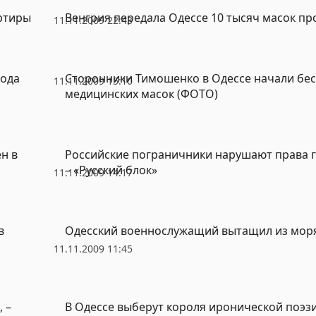
ртиры
Венгрия передала Одессе 10 тысяч масок пр
11.11.2009 22:43
рода
Сторонники Тимошенко в Одессе начали бе
11.11.2009 15:10
медицинских масок (ФОТО)
н в
Российские пограничники нарушают права 
– «Русский блок»
11.11.2009 14:17
в
Одесский военнослужащий вытащил из мор
11.11.2009 11:45
 –
В Одессе выберут короля иронической поэз