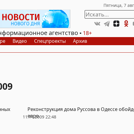
нформационное агентство
18+
ре
Видео
Спецпроекты
Архив
009
нных
Реконструкция дома Руссова в Одессе обой
евро
11.11.2009 22:48