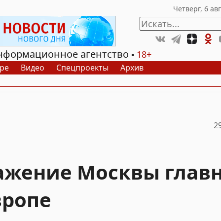
нформационное агентство
18+
ре
Видео
Спецпроекты
Архив
2
ражение Москвы глав
вропе