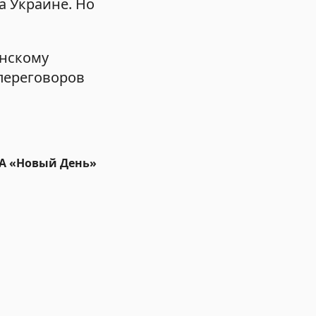
а Украине. Но
инскому
переговоров
ИА «Новый День»