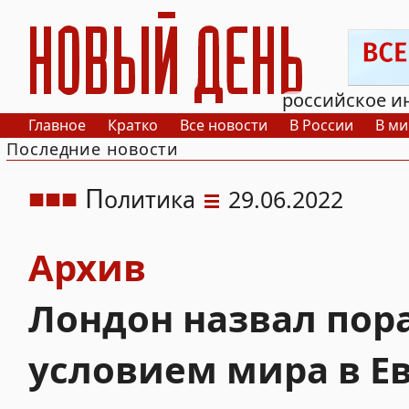
РИА Новый День
российское и
Главное
Кратко
Все новости
В России
В ми
Последние новости
П
олитика
29.06.2022
Архив
Лондон назвал по
условием мира в Е