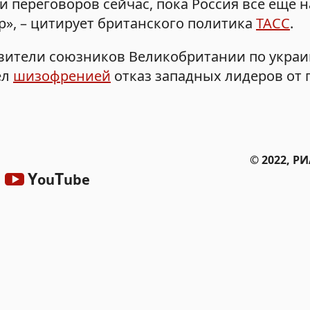
 переговоров сейчас, пока Россия все еще н
р», – цитирует британского политика
ТАСС
.
вители союзников Великобритании по укра
ел
шизофренией
отказ западных лидеров от 
© 2022, Р
Y
T
ou
ube