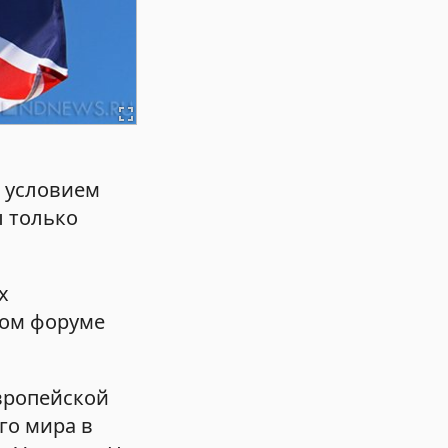
м условием
ы только
х
ном форуме
вропейской
го мира в