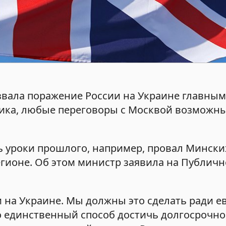
звала поражение России на Украине главны
тика, любые переговоры с Москвой возможн
ь уроки прошлого, например, провал Мински
егионе. Об этом министр заявила на Публич
 на Украине. Мы должны это сделать ради е
о единственный способ достичь долгосрочно