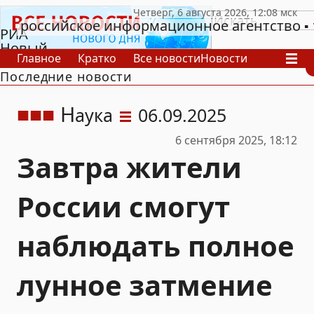
российское информационное агентство
РИА
Новый
Главное
Кратко
Все новости
Новости
День
Последние новости
В России
В мире
Видео
Спецпроекты
Проекты
Архив
Н
аука
06.09.2025
6 сентября 2025, 18:12
Завтра жители
России смогут
наблюдать полное
лунное затмение