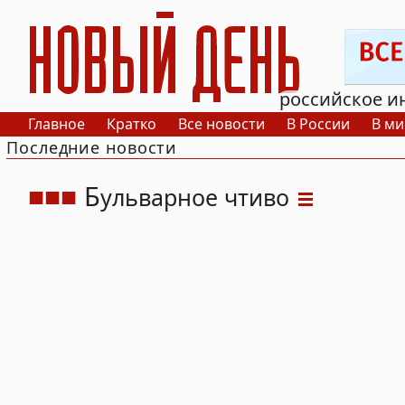
РИА Новый День
российское и
Главное
Кратко
Все новости
В России
В ми
Последние новости
Б
ульварное чтиво